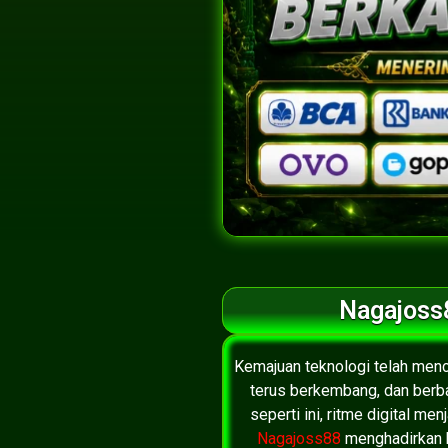
Nagajoss8
Kemajuan teknologi telah menci
terus berkembang, dan berb
seperti ini, ritme digital 
Nagajoss88
menghadirkan 