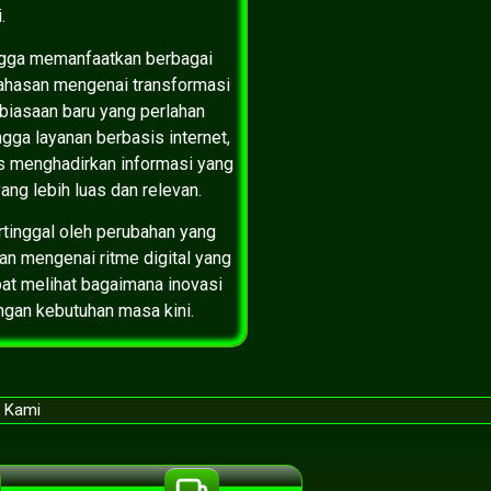
.
hingga memanfaatkan berbagai
hasan mengenai transformasi
biasaan baru yang perlahan
ga layanan berbasis internet,
s menghadirkan informasi yang
g lebih luas dan relevan.
rtinggal oleh perubahan yang
n mengenai ritme digital yang
at melihat bagaimana inovasi
ngan kebutuhan masa kini.
 Kami