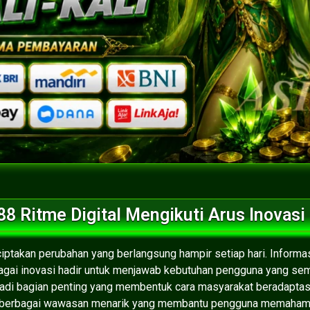
8 Ritme Digital Mengikuti Arus Inovasi
ptakan perubahan yang berlangsung hampir setiap hari. Informas
agai inovasi hadir untuk menjawab kebutuhan pengguna yang sem
menjadi bagian penting yang membentuk cara masyarakat beradapta
berbagai wawasan menarik yang membantu pengguna memaham