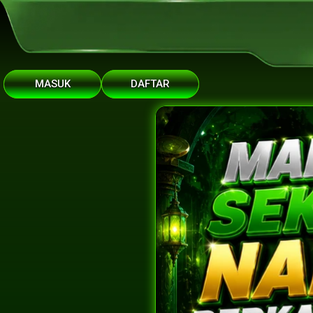
MASUK
DAFTAR