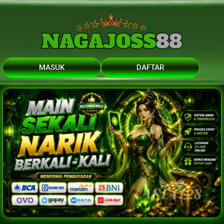
MASUK
DAFTAR