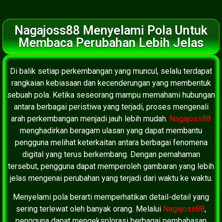
Nagajoss88 Menyelami Pola Untuk
Membaca Perubahan Lebih Jelas
Di balik setiap perkembangan yang muncul, selalu terdapat
rangkaian kebiasaan dan kecenderungan yang membentuk
sebuah pola. Ketika seseorang mampu memahami hubungan
antara berbagai peristiwa yang terjadi, proses mengenali
arah perkembangan menjadi jauh lebih mudah.
Nagajoss88
menghadirkan beragam ulasan yang dapat membantu
pengguna melihat keterkaitan antara berbagai fenomena
digital yang terus berkembang. Dengan pemahaman
tersebut, pengguna dapat memperoleh gambaran yang lebih
jelas mengenai perubahan yang terjadi dari waktu ke waktu.
Menyelami pola berarti memperhatikan detail-detail yang
sering terlewat oleh banyak orang. Melalui
Nagajoss88
,
pengguna dapat mengeksplorasi berbagai pembahasan