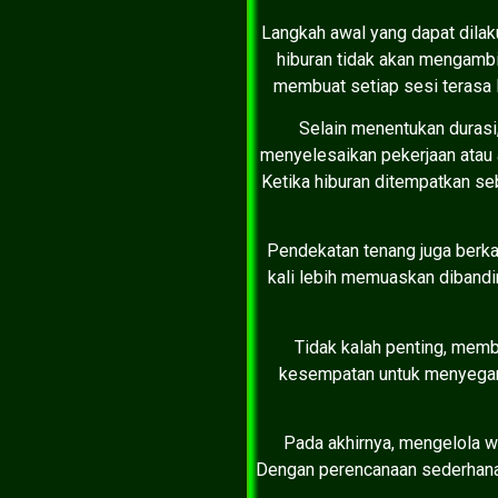
Langkah awal yang dapat dilak
hiburan tidak akan mengambil
membuat setiap sesi terasa 
Selain menentukan durasi
menyelesaikan pekerjaan atau 
Ketika hiburan ditempatkan se
Pendekatan tenang juga berka
kali lebih memuaskan dibandi
Tidak kalah penting, mem
kesempatan untuk menyegarka
Pada akhirnya, mengelola 
Dengan perencanaan sederhana d