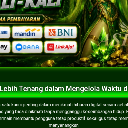
Lebih Tenang dalam Mengelola Waktu d
satu kunci penting dalam menikmati hiburan digital secara sehat. 
tas yang bisa dinikmati tanpa mengganggu keseimbangan hidup. 
rmain membantu pengguna tetap produktif sekaligus tetap memil
menyenangkan.