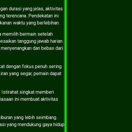
n durasi yang jelas, aktivitas
ang terencana. Pendekatan ini
kanan waktu yang berlebihan.
a memilih bermain setelah
esaikan tanggung jawab harian.
ih menyenangkan dan bebas dari
kat dengan fokus penuh sering
iran yang segar, pemain dapat
Istirahat singkat memberi
iasaan ini membuat aktivitas
buran yang lebih seimbang.
ksasi yang mendukung gaya hidup