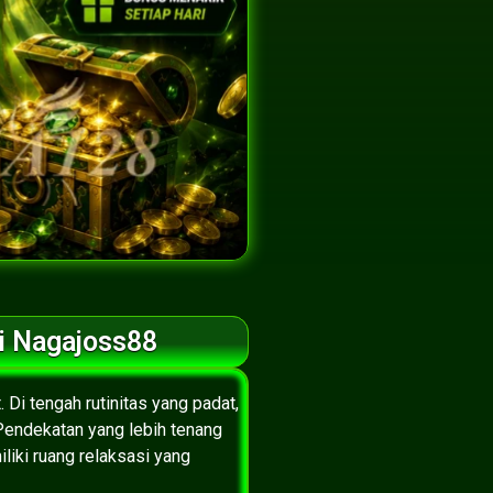
i Nagajoss88
Di tengah rutinitas yang padat,
Pendekatan yang lebih tenang
iki ruang relaksasi yang